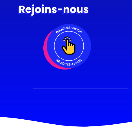
Rejoins-nous
Rejoins-nous