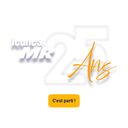
C'est parti !