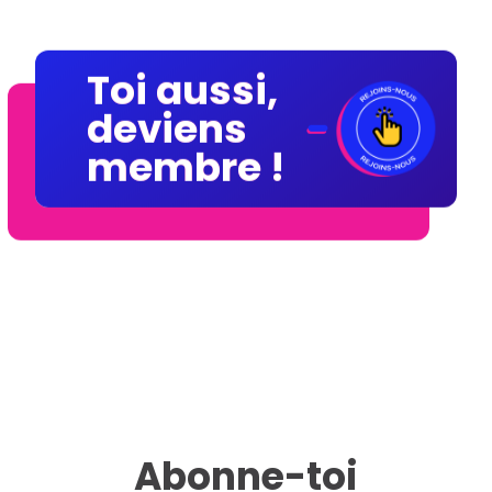
Toi aussi,
Toi aussi,
deviens
deviens
membre !
membre !
Abonne-toi