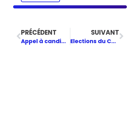
PRÉCÉDENT
SUIVANT
Appel à candidatures | Rejoins la délégation Jeunes MR pour le Congrès du LYMEC à Sofia !
Elections du Conseil de la Jeunesse du 06 au 27 novembre | Et si c’était toi?