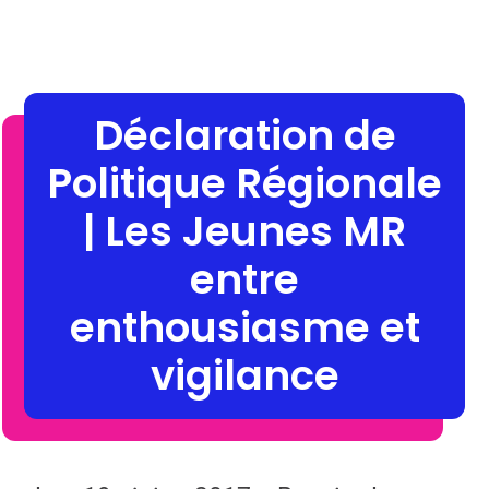
Déclaration de
Politique Régionale
| Les Jeunes MR
entre
enthousiasme et
vigilance