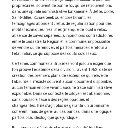
propriétaires, souvent de bonne foi, qui se retrouvent pris
dans une spirale administrative kafkaïenne. À Jette, Uccle,
Saint-Gilles, Schaerbeek ou encore Dinant, les
témoignages abondent : refus de régularisation pour des
motifs techniques irréalistes (manque de local à vélos,
absence de caves séparées…), injonctions contradictoires
entre le cadastre, la Région et la commune, impossibilité
de vendre ou de rénove
r
, et parfois menace de retour à
l’état initial, ce qui suppose des coûts colossaux.
Certaines communes à Bruxelles vont jusqu’à exiger que
l’on prouve l’existence de la division… avant 1962, date de
création des premiers plans de secteur, ce qui relève de
l’absurde. Il n’existe souvent aucun document disponible,
aucun témoin encore vivant, aucune trace administrative
exploitable. Dans ce contexte, le citoyen est abandonné,
sans boussole, face à des règles opaques et
changeantes. Il ne s’agit plus de garantir un urbanisme
cohérent, mais de gérer au cas par cas, dans une logique
parfois plus idéologique que juridique.
En somme, ce déficit de clarté et de sécurité juridique