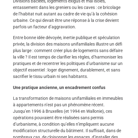
Divisions bâclées, logements exigus et mal isolés,
entassement dans les greniers ou les caves : ce bricolage
de l’habitat nuit autant au cadre de vie qu’à la cohésion
urbaine. Ce qui devait être une réponse à la crise devient
parfois un facteur d’aggravation.
Entre bonne idée dévoyée, inertie publique et spéculation
privée, la division des maisons unifamiliales illustre un défi
plus large : comment créer plus de logements sans défaire
la ville ? Il est temps de clarifier les règles, d’harmoniser les
pratiques et de recentrer les politiques d’urbanisme sur un
objectif essentiel : loger dignement, durablement, et sans
sacrifier le tissu urbain ni ses habitants.
Une pratique ancienne, un encadrement confus
La transformation de maisons unifamiliales en immeubles
à appartements n’est pas un phénomène récent.
Jusqu’en 1996 à Bruxelles (et 1994 en Wallonie), ces
opérations pouvaient être réalisées sans permis
d’urbanisme, à condition qu’elles n’impliquent aucune
modification structurelle du bâtiment. Il suffisait, dans de
nombreux cas, de cloisonner les espaces, d’installer des