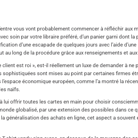
’entre vous vont probablement commencer à réfléchir aux mei
é avec soin par votre libraire préféré, d’un panier garni dont 
lanification d’une escapade de quelques jours avec l’aide d’
out au long de la procédure grâce aux renseignements et a
e client est roi », est-il réellement un luxe de demander à n
us sophistiquées sont mises au point par certaines firmes 
 l’espace économique européen, comme l’a montré la récen
es naïfs.
ui offrir toutes les cartes en main pour choisir consciemmen
n monde globalisé, par une extension des possibles dans ce que
la généralisation des achats en ligne, cet aspect a souvent é