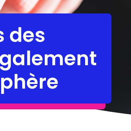
s des
également
sphère