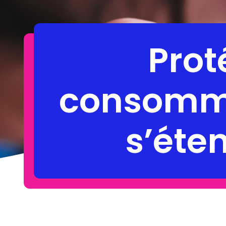
Prot
consomma
s’éte