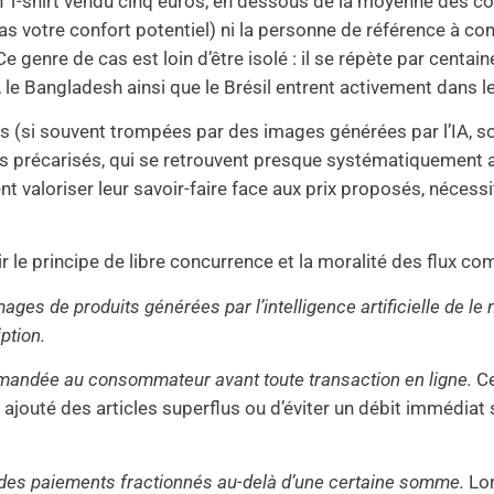
n T-shirt vendu cinq euros, en dessous de la moyenne des c
s votre confort potentiel) ni la personne de référence à con
 genre de cas est loin d’être isolé : il se répète par centain
le Bangladesh ainsi que le Brésil entrent activement dans l
(si souvent trompées par des images générées par l’IA, soit
s précarisés, qui se retrouvent presque systématiquement att
t valoriser leur savoir-faire face aux prix proposés, nécess
e principe de libre concurrence et la moralité des flux com
ages de produits générées par l’intelligence artificielle de le n
ption.
emandée au consommateur avant toute transaction en ligne.
Ce
s ajouté des articles superflus ou d’éviter un débit immédiat
 des paiements fractionnés au-delà d’une certaine somme.
Lor