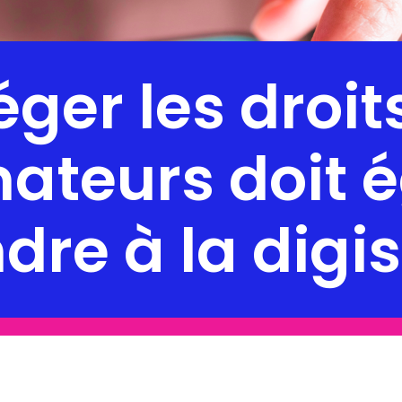
éger les droit
teurs doit 
ndre à la digi