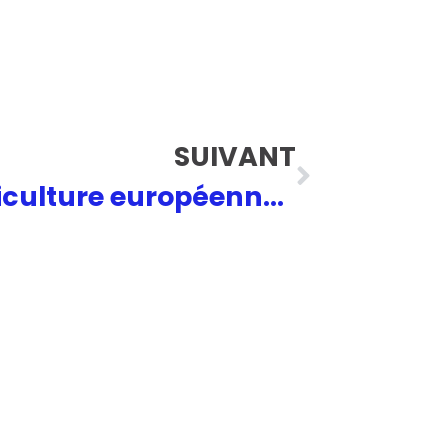
SUIVANT
Mercosur : l’agriculture européenne ne doit pas être bradée