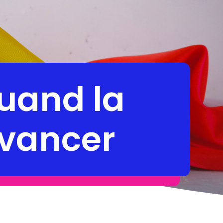
uand la
avancer