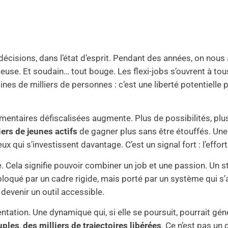
s décisions, dans l’état d’esprit. Pendant des années, on nou
ieuse. Et soudain… tout bouge. Les flexi-jobs s’ouvrent à tous
ines de milliers de personnes : c’est une liberté potentielle
émentaires défiscalisées augmente. Plus de possibilités, plu
iers de jeunes actifs
de gagner plus sans être étouffés. Une
x qui s’investissent davantage. C’est un signal fort : l’effort 
se. Cela signifie pouvoir combiner un job et une passion. Un 
 bloqué par un cadre rigide, mais porté par un système qui s’a
 devenir un outil accessible.
entation. Une dynamique qui, si elle se poursuit, pourrait gé
uples
,
des milliers de trajectoires libérées
. Ce n’est pas un 