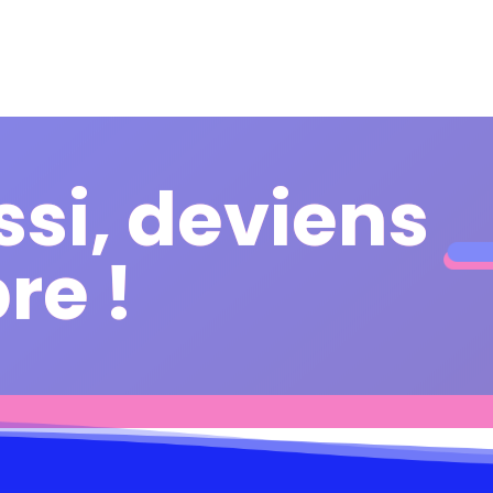
ssi, deviens
ssi, deviens
e !
e !