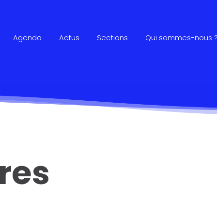
Agenda
Actus
Sections
Qui sommes-nous 
res