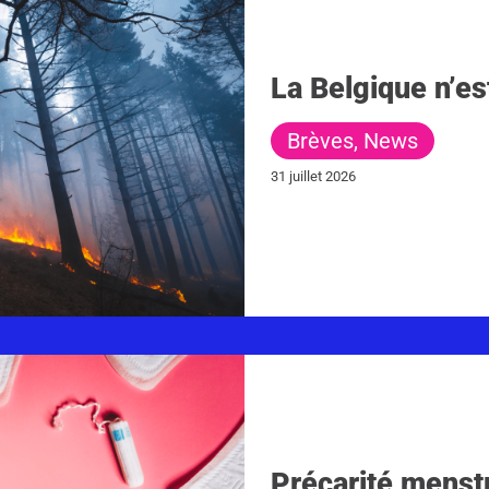
La Belgique n’es
Brèves
,
News
31 juillet 2026
Précarité menstr