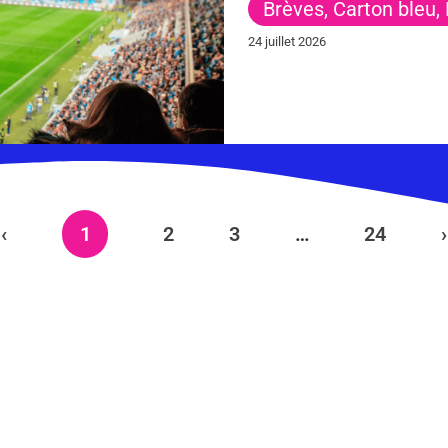
Brèves
,
Carton bleu
,
24 juillet 2026
‹
1
2
3
…
24
›