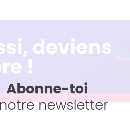
ssi, deviens
ssi, deviens
e !
e !
Abonne-toi
notre newsletter