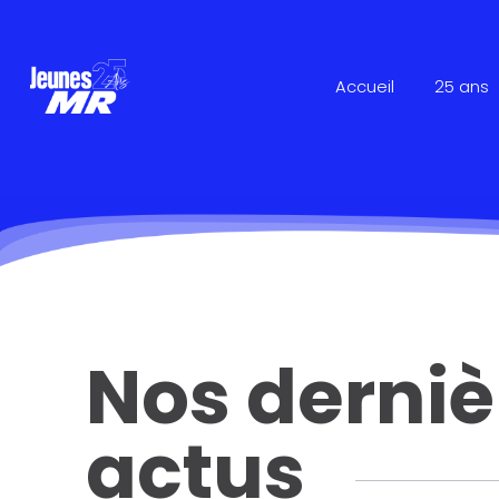
Accueil
25 ans
Nos derniè
actus