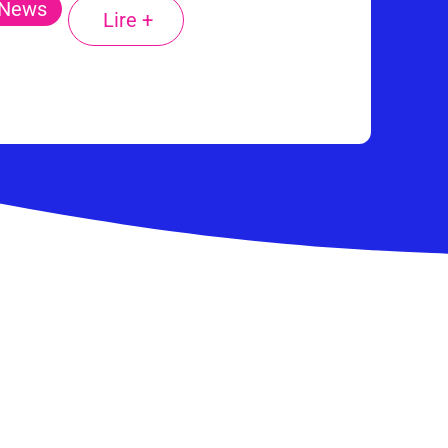
News
Lire +