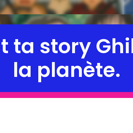
a story Ghib
la planète.