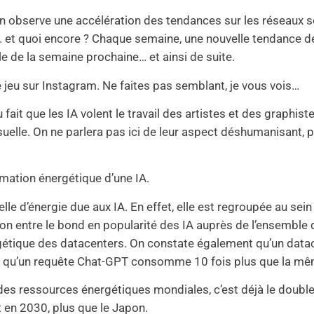
le), on observe une accélération des tendances sur les résea
A… et quoi encore ? Chaque semaine, une nouvelle tendance dé
le de la semaine prochaine… et ainsi de suite.
le jeu sur Instagram. Ne faites pas semblant, je vous vois…
fait que les IA volent le travail des artistes et des graphis
isuelle. On ne parlera pas ici de leur aspect déshumanisant, 
mmation énergétique d’une IA.
éelle d’énergie due aux IA. En effet, elle est regroupée au 
n entre le bond en popularité des IA auprès de l’ensemble 
étique des datacenters. On constate également qu’un datac
ent qu’un requête Chat-GPT consomme 10 fois plus que la 
es ressources énergétiques mondiales, c’est déjà le doubl
 en 2030, plus que le Japon.