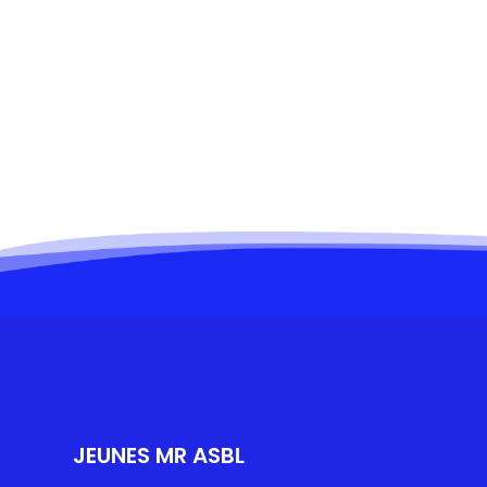
Toi au
Toi au
membr
membr
JEUNES MR ASBL