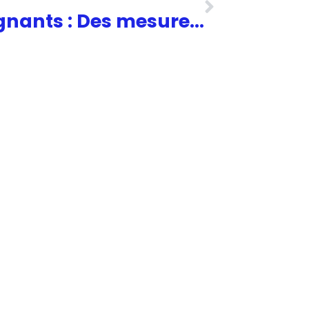
Pénurie d’enseignants : Des mesures audacieuses pour l’avenir de l’enseignement.