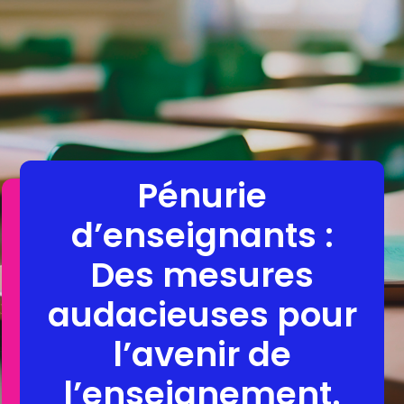
Pénurie
d’enseignants :
Des mesures
audacieuses pour
l’avenir de
l’enseignement.