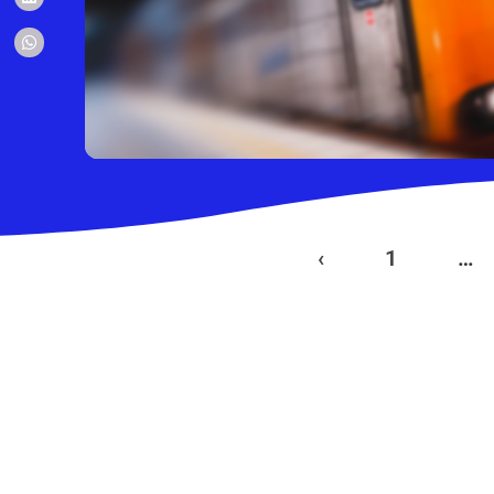
‹
1
…