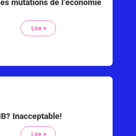
des mutations de l’économie
Lire +
IB? Inacceptable!
Lire +