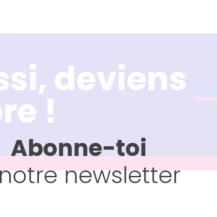
ssi, deviens
ssi, deviens
e !
e !
Abonne-toi
notre newsletter