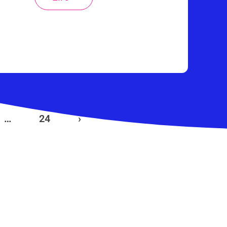
…
24
›