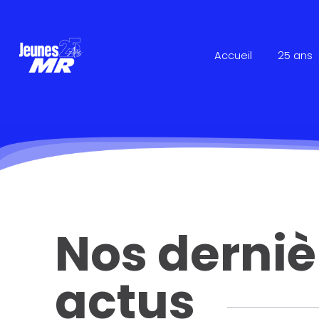
Accueil
25 ans
Nos derniè
actus