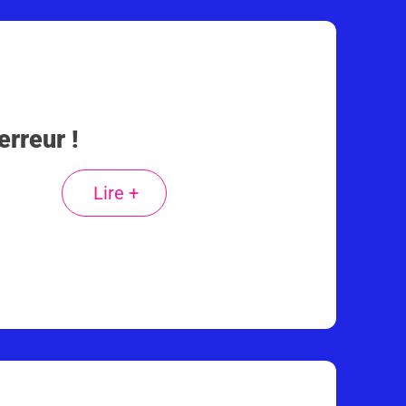
rreur !
Lire +