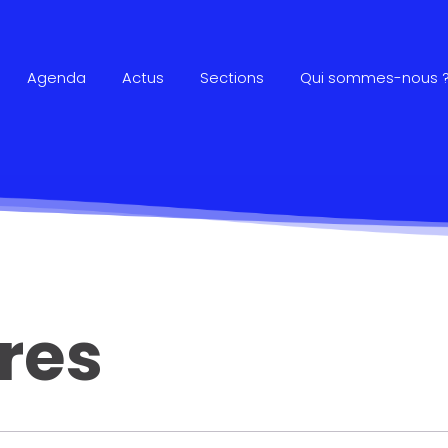
Agenda
Actus
Sections
Qui sommes-nous 
res