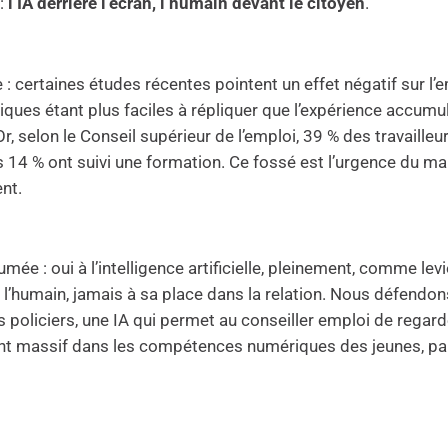
 :
l’IA derrière l’écran, l’humain devant le citoyen
.
e : certaines études récentes pointent un effet négatif sur l
ues étant plus faciles à répliquer que l’expérience accumulé
r, selon le Conseil supérieur de l’emploi, 39 % des travaille
4 % ont suivi une formation. Ce fossé est l’urgence du marc
ent.
mée : oui à l’intelligence artificielle, pleinement, comme lev
ur l’humain, jamais à sa place dans la relation. Nous défend
 policiers, une IA qui permet au conseiller emploi de regard
ment massif dans les compétences numériques des jeunes, p