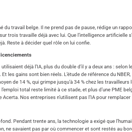
é du travail belge. Il ne prend pas de pause, rédige un rap
ur trois travaille déjà avec lui. Que l’intelligence artificielle
jà. Reste à décider quel rôle on lui confie.
 licenciements
ilisaient déjà l’IA, plus du double d’il y a deux ans : selon l
. Et les gains sont bien réels. L’étude de référence du NBER
oyen de 14 %, qui grimpe jusqu’à 34 % chez les travailleurs
ur l’emploi total reste limité à ce stade, et plus d’une PME b
 Acerta. Nos entreprises n’utilisent pas l’IA pour remplacer 
fond. Pendant trente ans, la technologie a exigé que l’humai
on, ne savaient pas par où commencer et sont restés au bor