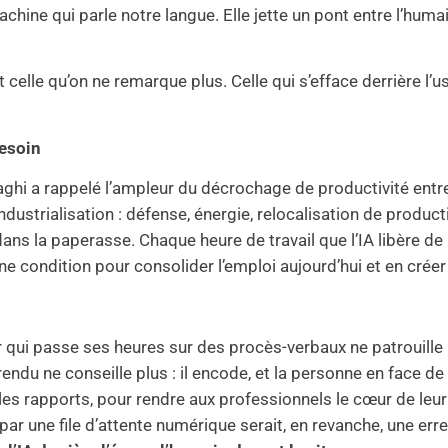
machine qui parle notre langue. Elle jette un pont entre l’humain
 celle qu’on ne remarque plus. Celle qui s’efface derrière l’u
besoin
ghi a rappelé l’ampleur du décrochage de productivité entre
ustrialisation : défense, énergie, relocalisation de product
ns la paperasse. Chaque heure de travail que l’IA libère de 
t une condition pour consolider l’emploi aujourd’hui et en crée
ier qui passe ses heures sur des procès-verbaux ne patrouille
du ne conseille plus : il encode, et la personne en face de l
 les rapports, pour rendre aux professionnels le cœur de leur m
 par une file d’attente numérique serait, en revanche, une err