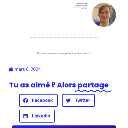
Dorsan DE POTTER
Délégué Justice, sécurité,
défense, protection des libertés
individuelles
Toi aussi, rejoins un groupe de travail, clique ici !
mars 8, 2024
Tu as aimé ? Alors
partage
Facebook
Twitter
LinkedIn