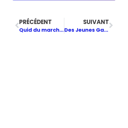
PRÉCÉDENT
SUIVANT
Quid du marché de l’emploi ?
Des Jeunes Gardes aux Jeunes MR : Une Épopée Politique de 175 Ans