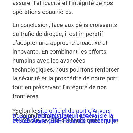
assurer l’efficacité et l’intégrité de nos
opérations douanières.
En conclusion, face aux défis croissants
du trafic de drogue, il est impératif
d’adopter une approche proactive et
innovante. En combinant les efforts
humains avec les avancées
technologiques, nous pourrons renforcer
la sécurité et la prospérité de notre port
tout en préservant l’intégrité de nos
frontières.
*Selon le
site officiel du port d’Anvers
** Selon l’
administrateur général de la Douane et le CEO du port d’Anvers
*** C’est à ce titre d’ailleurs que l’
équipe de la Douane (SPF Finance) a obtenu le Prix de l’innovation fédérale 2023