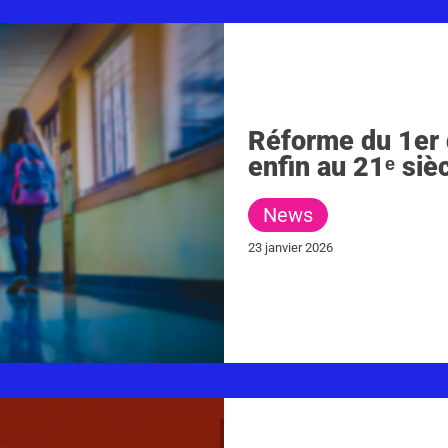
Réforme du 1er d
enfin au 21ᵉ sièc
News
23 janvier 2026