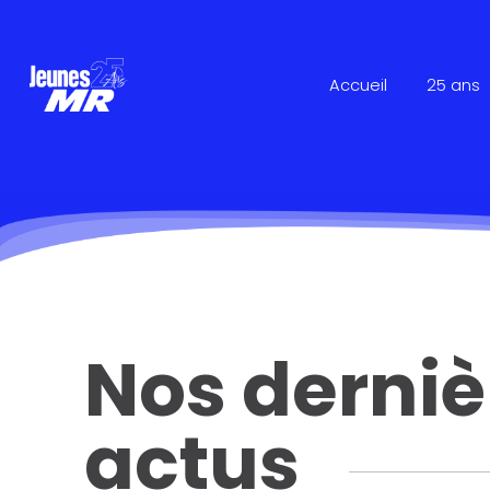
Accueil
25 ans
Nos derniè
actus