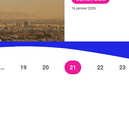
16 janvier 2026
…
19
20
21
22
23