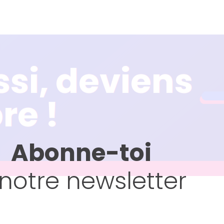
ssi, deviens
ssi, deviens
e !
e !
Abonne-toi
notre newsletter