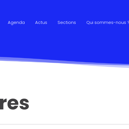
Agenda
Actus
Sections
Qui sommes-nous 
res