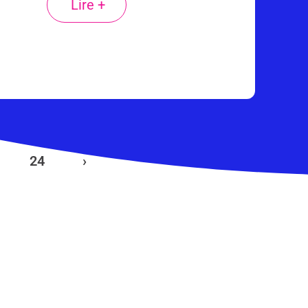
Lire +
24
›