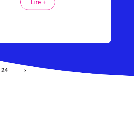
Lire +
24
›