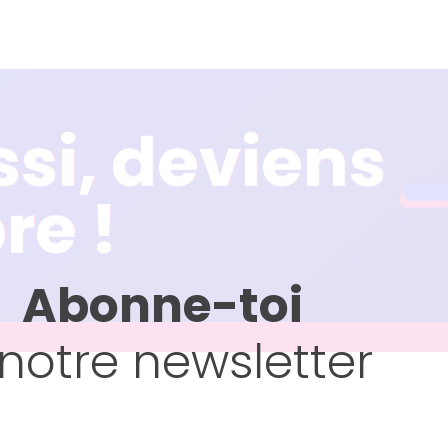
ssi, deviens
ssi, deviens
e !
e !
Abonne-toi
notre newsletter