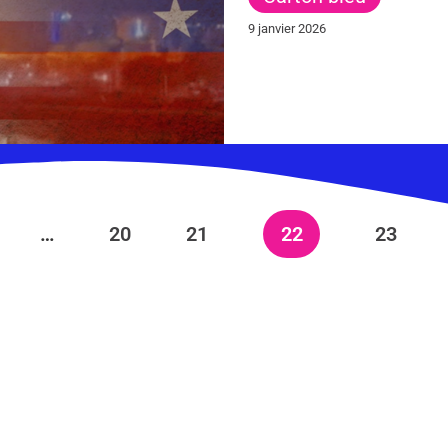
9 janvier 2026
…
20
21
22
23