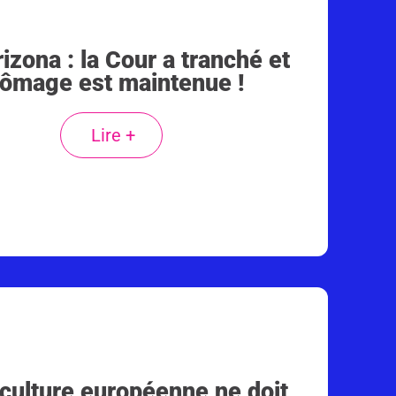
rizona : la Cour a tranché et
hômage est maintenue !
Lire +
iculture européenne ne doit