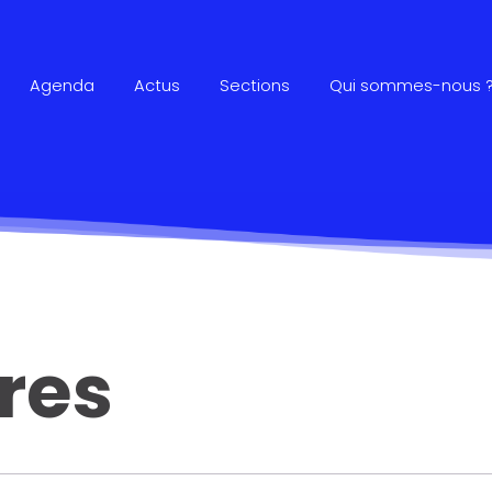
Agenda
Actus
Sections
Qui sommes-nous 
res