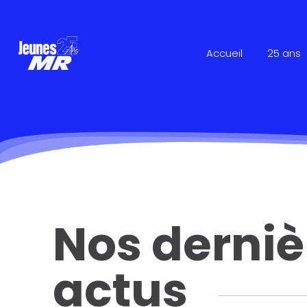
Accueil
25 ans
Nos derniè
actus