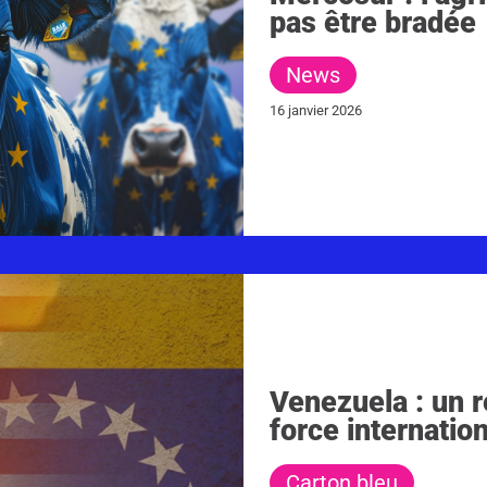
pas être bradée
News
16 janvier 2026
Venezuela : un r
force internatio
Carton bleu